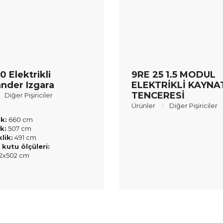
 Elektrikli
9RE 25 1.5 MODUL
nder Izgara
ELEKTRİKLİ KAYN
TENCERESİ
Diğer Pişiriciler
Ürünler
Diğer Pişiriciler
ik:
660 cm
k:
507 cm
lik:
491 cm
 kutu ölçüleri:
2x502 cm