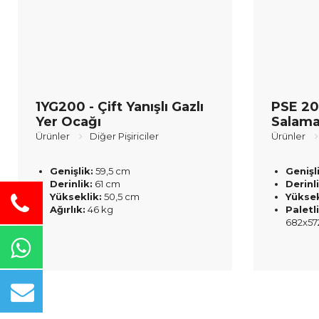
1YG200 - Çift Yanışlı Gazlı
PSE 200
Yer Ocağı
Salama
Ürünler
Diğer Pişiriciler
Ürünler
Genişlik:
59,5 cm
Genişl
Derinlik:
61 cm
Derinli
Yükseklik:
50,5 cm
Yüksek
Ağırlık:
46 kg
Paletli
682x57