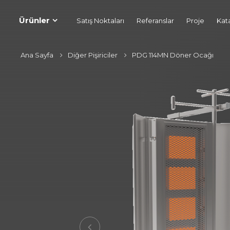
Ürünler
Satış Noktaları
Referanslar
Proje
Kat
Ana Sayfa
Diğer Pişiriciler
PDG 114MN Döner Ocağı