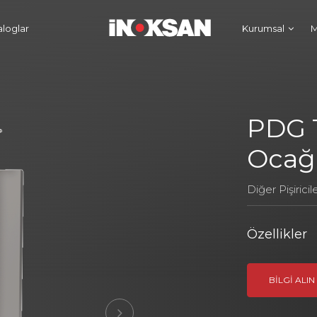
aloglar
Kurumsal
M
PDG 
Ocağ
Diğer Pişiricil
Özellikler
BILGI ALIN