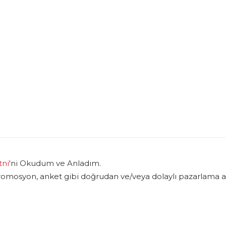
tni
'ni Okudum ve Anladım.
promosyon, anket gibi doğrudan ve/veya dolaylı pazarlama am