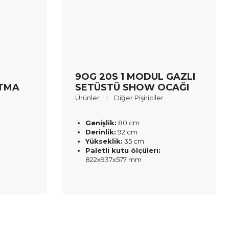
9OG 20S 1 MODUL GAZLI
ATMA
SETÜSTÜ SHOW OCAĞI
Ürünler
Diğer Pişiriciler
Genişlik:
80 cm
Derinlik:
92 cm
Yükseklik:
35 cm
Paletli kutu ölçüleri:
822x937x577 mm