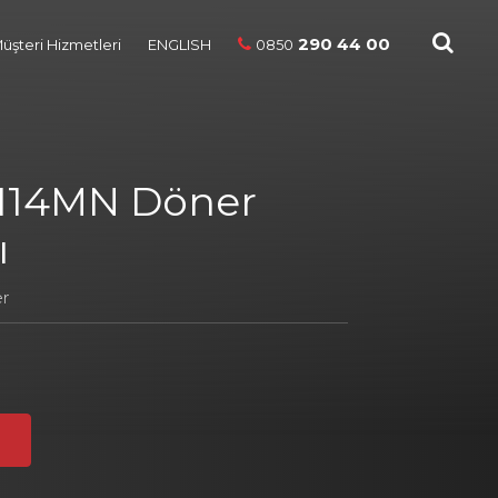
290 44 00
üşteri Hizmetleri
ENGLISH
0850
114MN Döner
ı
er