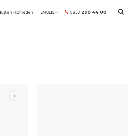
290 44 00
üşteri Hizmetleri
ENGLISH
0850