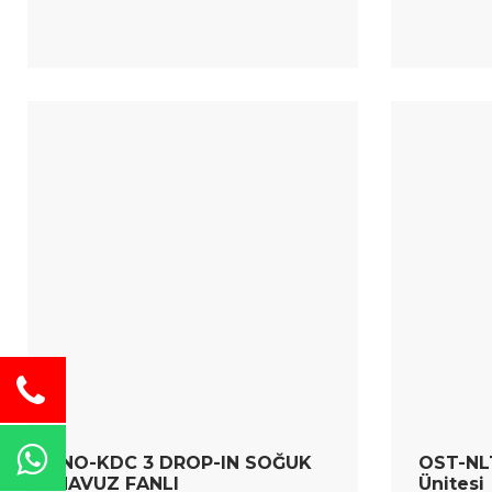
INO-KDC 3 DROP-IN SOĞUK
OST-NL1
HAVUZ FANLI
Ünitesi