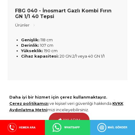
FBG 040 - İnosmart Gazlı Kombi Fırın
GN 1/1 40 Tepsi
Ürünler
Genişlik:
118 cm
Derinlik:
107 cm
Yükseklik:
190 cm
Cihaz kapasitesi:
20 GN 2/1 veya 40 GN 1/1
Daha iyi bir hizmet için çerez kullanmaktayız.
Çerez politikamızı
ve kişisel veri güvenliği hakkında
KVKK
Aydınlatma Metni
mizi inceleyebilirsiniz.
ANLADIM
Hemen Arayın!
WhatsApp'tan Ulaşın!
Mail Gönder