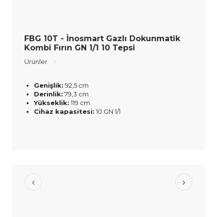
FBG 10T - İnosmart Gazlı Dokunmatik
Kombi Fırın GN 1/1 10 Tepsi
Ürünler
Genişlik:
92,5 cm
Derinlik:
79,3 cm
Yükseklik:
119 cm
Cihaz kapasitesi:
10 GN 1/1