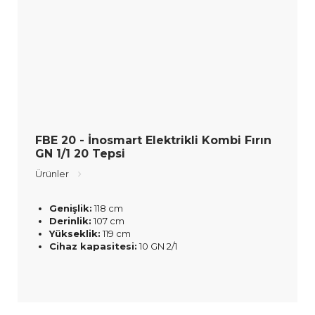
FBE 20 - İnosmart Elektrikli Kombi Fırın
GN 1/1 20 Tepsi
Ürünler
Genişlik:
118 cm
Derinlik:
107 cm
Yükseklik:
119 cm
Cihaz kapasitesi:
10 GN 2/1