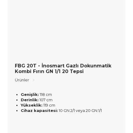
FBG 20T - İnosmart Gazlı Dokunmatik
Kombi Fırın GN 1/1 20 Tepsi
Ürünler
Genişlik:
118 cm
Derinlik:
107 cm
Yükseklik:
119 cm
Cihaz kapasitesi:
10 GN 2/1 veya 20 GN 1/1