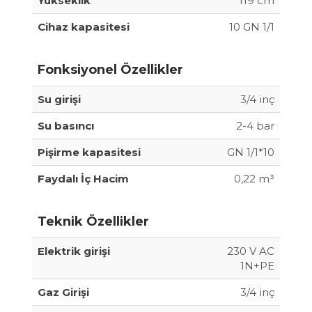
Yükseklik
119 cm
Cihaz kapasitesi
10 GN 1/1
Fonksiyonel Özellikler
Su girişi
3/4 inç
Su basıncı
2-4 bar
Pişirme kapasitesi
GN 1/1*10
Faydalı İç Hacim
0,22 m³
Teknik Özellikler
Elektrik girişi
230 V AC
1N+PE
Gaz Girişi
3/4 inç