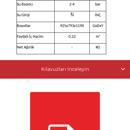
Su Basıncı
2-4
bar
¾
Su Girişi
İNÇ
Boyutlar
925x793x1190
GxDxY
Faydalı İç Hacim
0,22
mᶟ
Net Ağırlık
-
KG
Kılavuzları İnceleyin