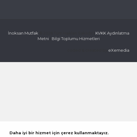
İnoksan Mutfak
© 2026 Tüm Hakları Saklıdır |
KVKK Aydınlatma
Metni
|
Bilgi Toplumu Hizmetleri
coded & created by
eXemedia
Daha iyi bir hizmet için çerez kullanmaktayız.