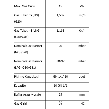
Max. Gaz Gücü
15
kW
Gaz Tüketimi (NG)
1,587
mᶟ/h
(G20)
Gaz Tüketimi (LNG)
1,183
Kg/h
(G30/G31)
Nominal Gaz Basıncı
20
mbar
(NG)(G20)
Nominal Gaz Basıncı
30/37
mbar
(LPG)(G30/G31)
Pişirme Kapasitesi
GN 1/1*10
adet
Kapasite
10 GN 1/1
Raflar Arası Mesafe
65
mm
¾
Gaz Girişi
İNÇ