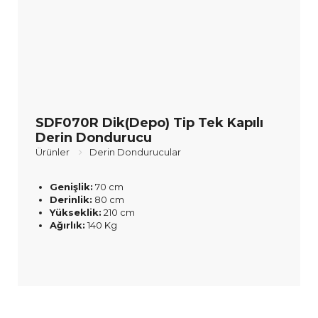
SDF070R Dik(Depo) Tip Tek Kapılı
Derin Dondurucu
Ürünler
Derin Dondurucular
Genişlik:
70 cm
Derinlik:
80 cm
Yükseklik:
210 cm
Ağırlık:
140 Kg