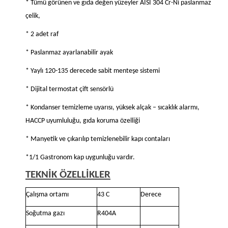
* Tümü görünen ve gıda değen yüzeyler AISI 304 Cr-Ni paslanmaz
çelik,
* 2 adet raf
* Paslanmaz ayarlanabilir ayak
* Yaylı 120-135 derecede sabit menteşe sistemi
* Dijital termostat çift sensörlü
* Kondanser temizleme uyarısı, yüksek alçak – sıcaklık alarmı,
HACCP uyumluluğu, gıda koruma özelliği
* Manyetik ve çıkarılıp temizlenebilir kapı contaları
*1/1 Gastronom kap uygunluğu vardır.
TEKNİK ÖZELLİKLER
Çalışma ortamı
43 C
Derece
Soğutma gazı
R404A