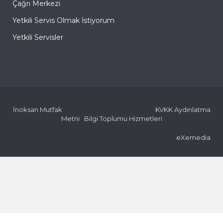
Çağrı Merkezi
Yetkili Servis Olmak İstiyorum
Yetkili Servisler
İnoksan Mutfak
© 2026 Tüm Hakları Saklıdır |
KVKK Aydınlatma
Metni
|
Bilgi Toplumu Hizmetleri
coded & created by
eXemedia