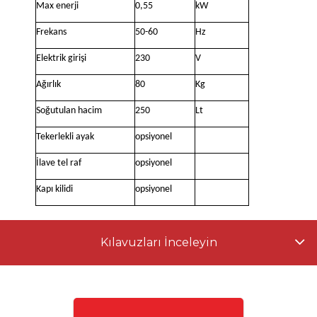
Max enerji
0,55
kW
Frekans
50-60
Hz
Elektrik girişi
230
V
Ağırlık
80
Kg
Soğutulan hacim
250
Lt
Tekerlekli ayak
opsiyonel
İlave tel raf
opsiyonel
Kapı kilidi
opsiyonel
Kılavuzları İnceleyin