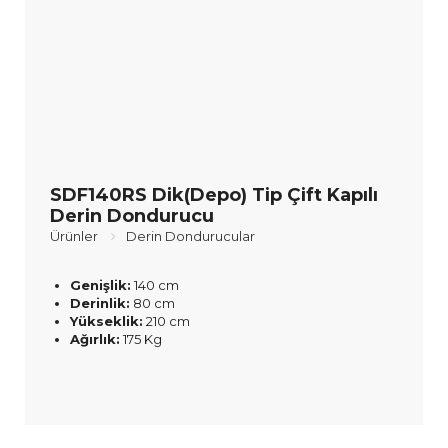
SDF140RS Dik(Depo) Tip Çift Kapılı
Derin Dondurucu
Ürünler
Derin Dondurucular
Genişlik:
140 cm
Derinlik:
80 cm
Yükseklik:
210 cm
Ağırlık:
175 Kg