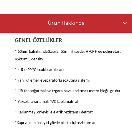
Ürün Hakkında
GENEL ÖZELLİKLER
* 60mm kalınlığında(kapılar 55mm) gövde, HFCF Free poliüretan,
45kg/m'3 density
* -18 / -20 °C sıcaklık aralıkları
* Fanlı üflemeli eveparatörlü soğutma sistemi
* Çift fan soğutmalı ve Izgara havalandırmalı motor bloğu grubu
* Yüksekli ayarlamalı PVC kaplamalı raf
* Karlanmayı önleyici elektrik rezistanslı defrost
*Kapı vakum önleyici gövde plastik içi rezistanslar