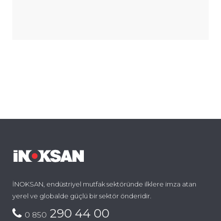
İNOKSAN, endüstriyel mutfak sektöründe ilklere imza atan
yerel ve globalde güçlü bir sektör önderidir.
290 44 00
0 850