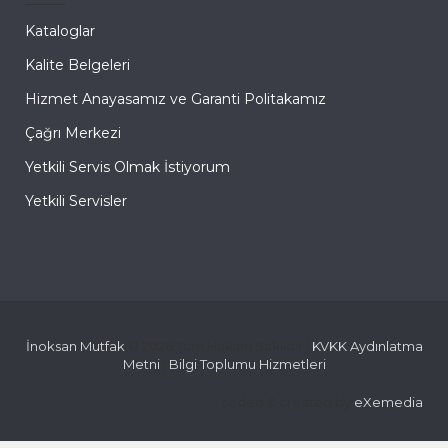
Kataloglar
Kalite Belgeleri
Hizmet Anayasamız ve Garanti Politakamız
Çağrı Merkezi
Yetkili Servis Olmak İstiyorum
Yetkili Servisler
İnoksan Mutfak
© 2026 Tüm Hakları Saklıdır |
KVKK Aydınlatma
Metni
|
Bilgi Toplumu Hizmetleri
coded & created by
eXemedia