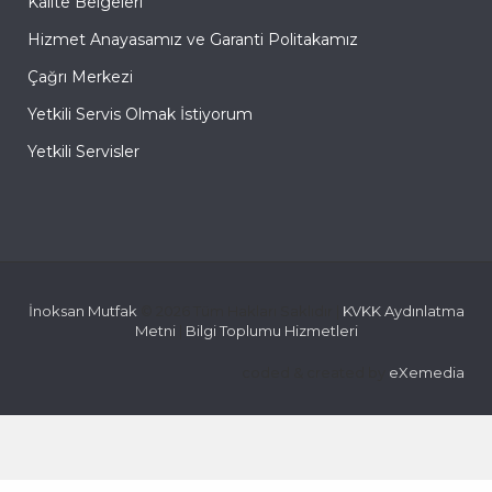
Kalite Belgeleri
Hizmet Anayasamız ve Garanti Politakamız
Çağrı Merkezi
Yetkili Servis Olmak İstiyorum
Yetkili Servisler
İnoksan Mutfak
© 2026 Tüm Hakları Saklıdır |
KVKK Aydınlatma
Metni
|
Bilgi Toplumu Hizmetleri
coded & created by
eXemedia