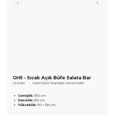
GH5 - Sıcak Açık Büfe Salata Bar
Ürünler
Gastroline Standart Servis Hattı
Genişlik:
190 cm
Derinlik:
80 cm
Yükseklik:
90 + 58 cm