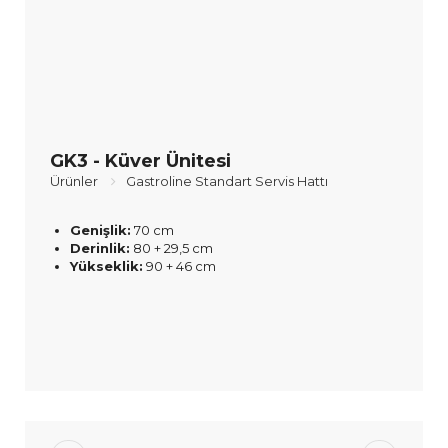
GK3 - Küver Ünitesi
Ürünler
Gastroline Standart Servis Hattı
Genişlik:
70 cm
Derinlik:
80 + 29,5 cm
Yükseklik:
90 + 46 cm