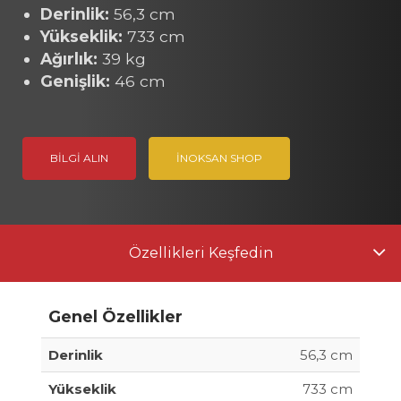
Derinlik:
56,3 cm
Yükseklik:
733 cm
Ağırlık:
39 kg
Genişlik:
46 cm
BILGI ALIN
İNOKSAN SHOP
Özellikleri Keşfedin
Genel Özellikler
Derinlik
56,3 cm
Yükseklik
733 cm