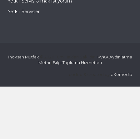
Yetkili Servis Olmak İstiyorum
Yetkili Servisler
İnoksan Mutfak
© 2026 Tüm Hakları Saklıdır |
KVKK Aydınlatma
Metni
|
Bilgi Toplumu Hizmetleri
coded & created by
eXemedia