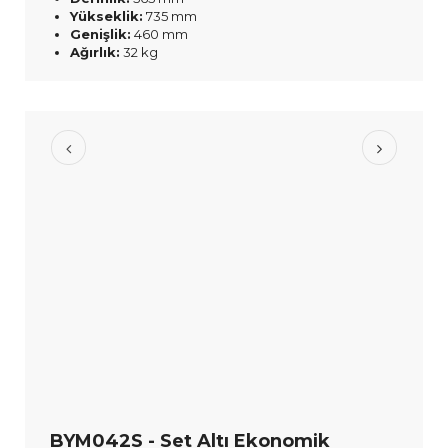
Yükseklik:
735 mm
Genişlik:
460 mm
Ağırlık:
32 kg
BYM042S - Set Altı Ekonomik