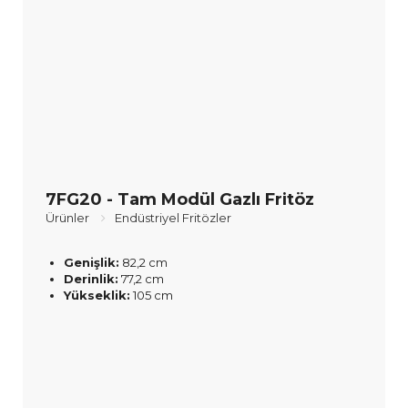
7FG20 - Tam Modül Gazlı Fritöz
Ürünler
Endüstriyel Fritözler
Genişlik:
82,2 cm
Derinlik:
77,2 cm
Yükseklik:
105 cm