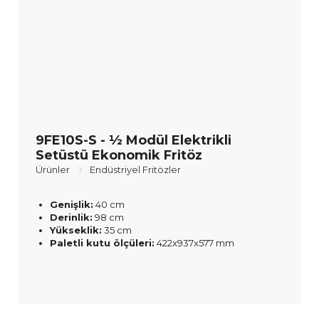
9FE10S-S - ½ Modül Elektrikli
Setüstü Ekonomik Fritöz
Ürünler
Endüstriyel Fritözler
Genişlik:
40 cm
Derinlik:
98 cm
Yükseklik:
35 cm
Paletli kutu ölçüleri:
422x937x577 mm