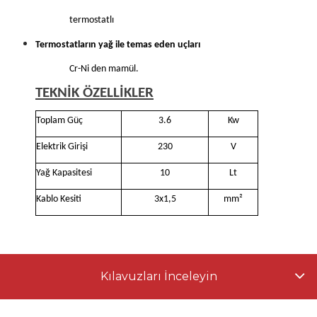
termostatlı
Termostatların yağ ile temas eden uçları
Cr-Ni den mamül.
TEKNİK ÖZELLİKLER
Toplam Güç
3.6
Kw
Elektrik Girişi
230
V
Yağ Kapasitesi
10
Lt
Kablo Kesiti
3x1,5
mm²
Kılavuzları İnceleyin