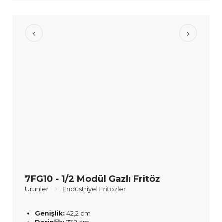
7FG10 - 1/2 Modül Gazlı Fritöz
Ürünler
Endüstriyel Fritözler
Genişlik:
42,2 cm
Derinlik:
77,2 cm