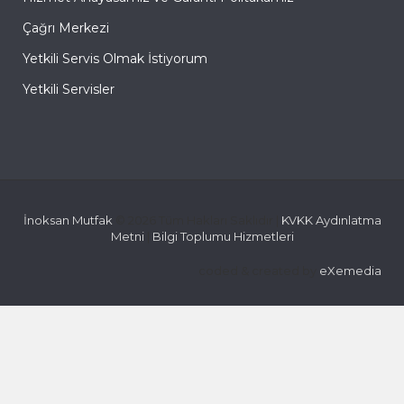
Çağrı Merkezi
Yetkili Servis Olmak İstiyorum
Yetkili Servisler
İnoksan Mutfak
© 2026 Tüm Hakları Saklıdır |
KVKK Aydınlatma
Metni
|
Bilgi Toplumu Hizmetleri
coded & created by
eXemedia