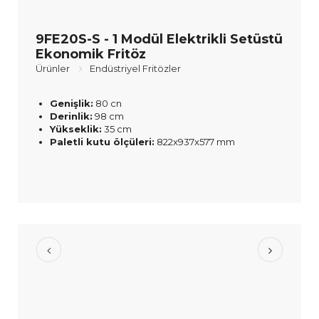
9FE20S-S - 1 Modül Elektrikli Setüstü
Ekonomik Fritöz
Ürünler
Endüstriyel Fritözler
Genişlik:
80 cn
Derinlik:
98 cm
Yükseklik:
35 cm
Paletli kutu ölçüleri:
822x937x577 mm