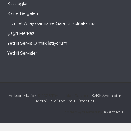
Kataloglar
Kalite Belgeleri
Hizmet Anayasamız ve Garanti Politakamız
Çağrı Merkezi
Yetkili Servis Olmak İstiyorum
Yetkili Servisler
İnoksan Mutfak
© 2026 Tüm Hakları Saklıdır |
KVKK Aydınlatma
Metni
|
Bilgi Toplumu Hizmetleri
coded & created by
eXemedia