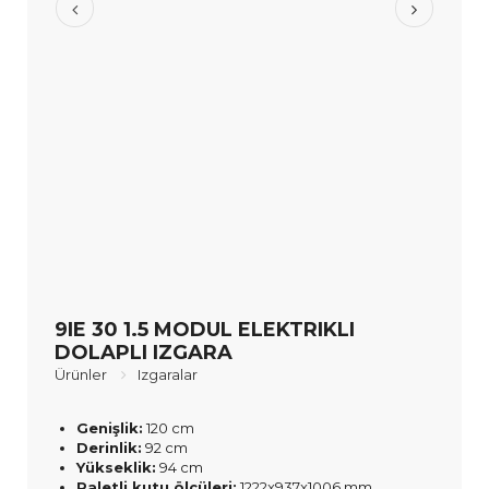
9IE 30 1.5 MODUL ELEKTRIKLI
DOLAPLI IZGARA
Ürünler
Izgaralar
Genişlik:
120 cm
Derinlik:
92 cm
Yükseklik:
94 cm
Paletli kutu ölçüleri:
1222x937x1006 mm