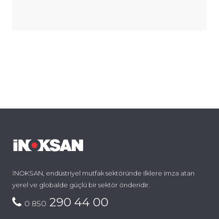
İNOKSAN, endüstriyel mutfak sektöründe ilklere imza atan
yerel ve globalde güçlü bir sektör önderidir.
290 44 00
0 850