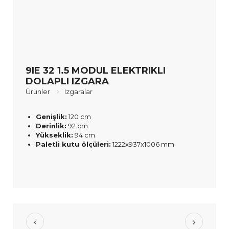
9IE 32 1.5 MODUL ELEKTRIKLI
DOLAPLI IZGARA
Ürünler
Izgaralar
Genişlik:
120 cm
Derinlik:
92 cm
Yükseklik:
94 cm
Paletli kutu ölçüleri:
1222x937x1006 mm