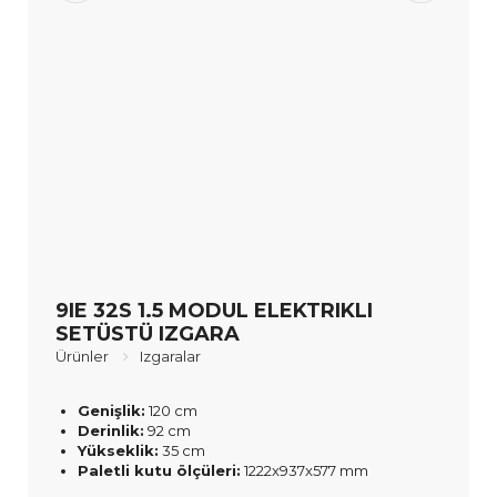
9IE 32S 1.5 MODUL ELEKTRIKLI
SETÜSTÜ IZGARA
Ürünler
Izgaralar
Genişlik:
120 cm
Derinlik:
92 cm
Yükseklik:
35 cm
Paletli kutu ölçüleri:
1222x937x577 mm