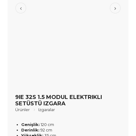
9IE 32S 1.5 MODUL ELEKTRIKLI
SETÜSTÜ IZGARA
Ürünler
Izgaralar
Genişlik:
120 cm
Derinlik:
92 cm
Yükseklik:
35 cm