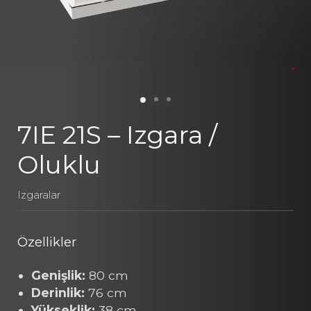
7IE 21S – Izgara /
Oluklu
Izgaralar
Özellikler
Genişlik:
80 cm
Derinlik:
76 cm
Yükseklik:
38 cm