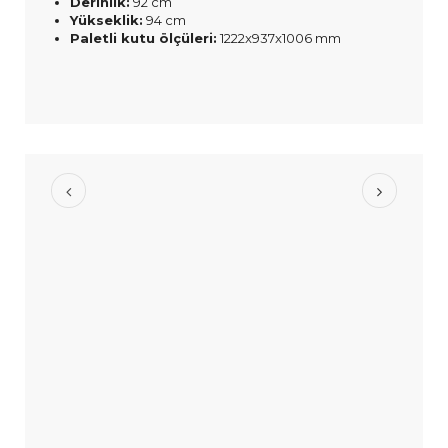
Derinlik:
92 cm
Yükseklik:
94 cm
Paletli kutu ölçüleri:
1222x937x1006 mm