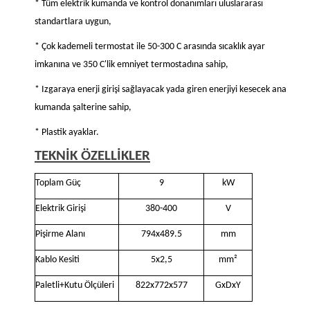
* Tüm elektrik kumanda ve kontrol donanımları uluslararası
standartlara uygun,
* Çok kademeli termostat ile 50-300 C arasında sıcaklık ayar
imkanına ve 350 C'lik emniyet termostadına sahip,
* Izgaraya enerji girişi sağlayacak yada giren enerjiyi kesecek ana
kumanda şalterine sahip,
* Plastik ayaklar.
TEKNİK ÖZELLİKLER
Toplam Güç
9
kW
Elektrik Girişi
380-400
V
Pişirme Alanı
794x489.5
mm
Kablo Kesiti
5x2,5
mm²
Paletli+Kutu Ölçüleri
822x772x577
GxDxY