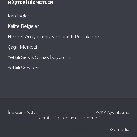
MÜŞTERI HIZMETLERI
Kataloglar
Kalite Belgeleri
Hizmet Anayasamız ve Garanti Politakamız
Çağrı Merkezi
Yetkili Servis Olmak İstiyorum
Yetkili Servisler
İnoksan Mutfak
© 2026 Tüm Hakları Saklıdır |
KVKK Aydınlatma
Metni
|
Bilgi Toplumu Hizmetleri
coded & created by
eXemedia