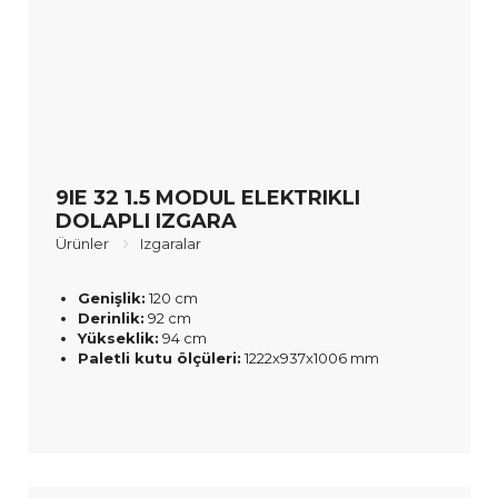
9IE 32 1.5 MODUL ELEKTRIKLI
DOLAPLI IZGARA
Ürünler
Izgaralar
Genişlik:
120 cm
Derinlik:
92 cm
Yükseklik:
94 cm
Paletli kutu ölçüleri:
1222x937x1006 mm