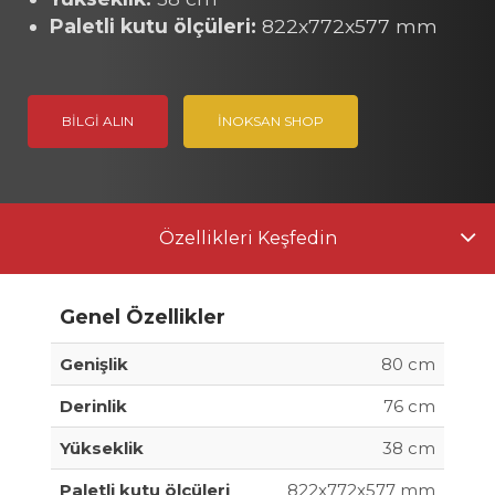
Paletli kutu ölçüleri:
822x772x577 mm
BILGI ALIN
İNOKSAN SHOP
Özellikleri Keşfedin
Genel Özellikler
Genişlik
80 cm
Derinlik
76 cm
Yükseklik
38 cm
Paletli kutu ölçüleri
822x772x577 mm