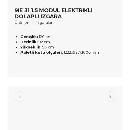
9IE 31 1.5 MODUL ELEKTRIKLI
DOLAPLI IZGARA
Ürünler
Izgaralar
Genişlik:
120 cm
Derinlik:
92 cm
Yükseklik:
94 cm
Paletli kutu ölçüleri:
1222x937x1006 mm