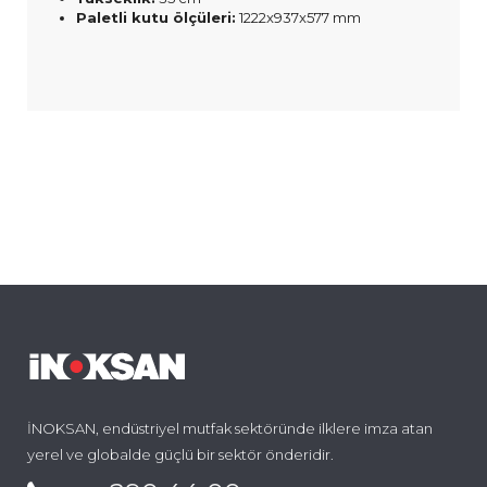
Paletli kutu ölçüleri:
1222x937x577 mm
İNOKSAN, endüstriyel mutfak sektöründe ilklere imza atan
yerel ve globalde güçlü bir sektör önderidir.