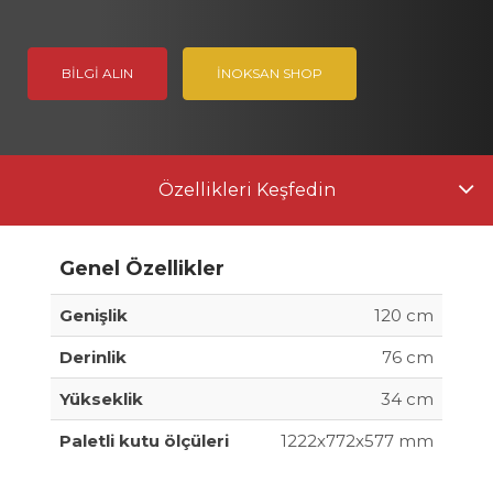
BILGI ALIN
İNOKSAN SHOP
Özellikleri Keşfedin
Genel Özellikler
Genişlik
120 cm
Derinlik
76 cm
Yükseklik
34 cm
Paletli kutu ölçüleri
1222x772x577 mm