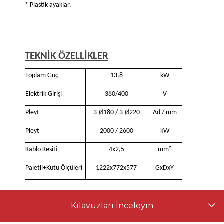
* Plastik ayaklar.
TEKNİK ÖZELLİKLER
Toplam Güç
13,8
kW
Elektrik Girişi
380/400
V
Pleyt
3-Ø180 / 3-Ø220
Ad / mm
Pleyt
2000 / 2600
kW
Kablo Kesiti
4x2,5
mm²
Paletli+Kutu Ölçüleri
1222x772x577
GxDxY
Kılavuzları İnceleyin