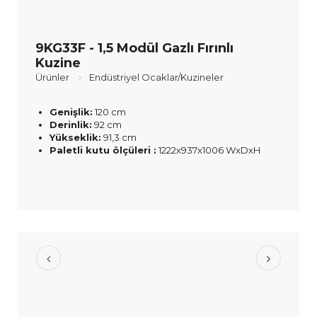
9KG33F - 1,5 Modül Gazlı Fırınlı
Kuzine
Ürünler
Endüstriyel Ocaklar/Kuzineler
Genişlik:
120 cm
Derinlik:
92 cm
Yükseklik:
91,3 cm
Paletli kutu ölçüleri :
1222x937x1006 WxDxH