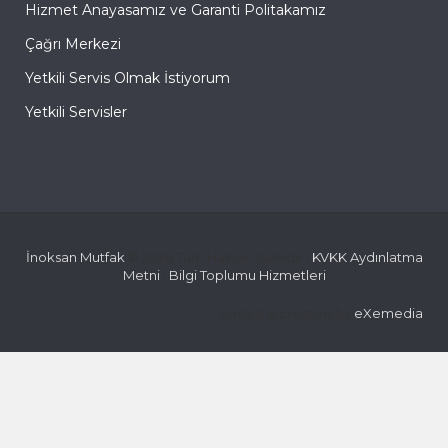
Hizmet Anayasamız ve Garanti Politakamız
Çağrı Merkezi
Yetkili Servis Olmak İstiyorum
Yetkili Servisler
İnoksan Mutfak
© 2026 Tüm Hakları Saklıdır |
KVKK Aydınlatma
Metni
|
Bilgi Toplumu Hizmetleri
coded & created by
eXemedia