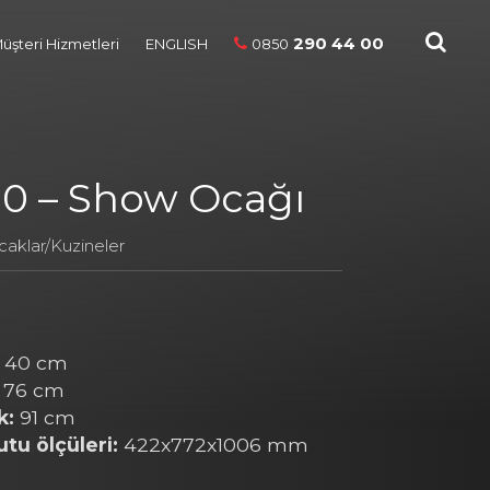
290 44 00
üşteri Hizmetleri
ENGLISH
0850
10 – Show Ocağı
caklar/Kuzineler
40 cm
76 cm
k:
91 cm
utu ölçüleri:
422x772x1006 mm