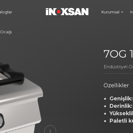
aloglar
Kurumsal
M
 Ocağı
7OG 
Endüstriyel O
Özellikler
Genişlik:
Derinlik:
Yüksekli
Paletli k