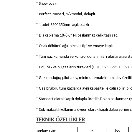
* Show ocağı
* Perfect 700seri, 1/2modül, dolaplı
* 1 adet 350*350mm açık ocaklı
* Dış kaplama 18/8 Cr-Ni paslanmaz çelik taşlı sac,
* Ocak dökümü ağır hizmet tipi ve emaye kaplı,
* Tüm gaz kumanda ve kontrol donanımları uluslararası st
* LPG,NG ve bu gazların türevleri (G31, G25, G25.1, G27, G
* Gaz musluğu; pilot alev, minimum-maksimum alev özellikl
* Gaz brülörü tüm gazlarda aynı kapasite ile çalışabilir, p
* Standart olarak kapılı dolapla üretilir.Dolap paslanmaz çel
* Çok maksatlı kullanıma uygun olarak kapılı dolap yerine c
TEKNİK ÖZELLİKLER
Toplam Güç
9
kW