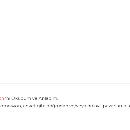
tni
'ni Okudum ve Anladım.
promosyon, anket gibi doğrudan ve/veya dolaylı pazarlama am