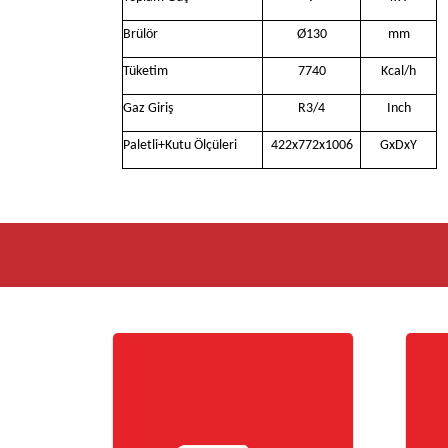
Brülör
Ø130
mm
Tüketim
7740
Kcal/h
Gaz Giriş
R3/4
Inch
Paletli+Kutu Ölçüleri
422x772x1006
GxDxY