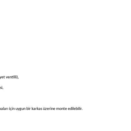
,
t ventilli),
si,
ları için uygun bir karkas üzerine monte edilebilir.