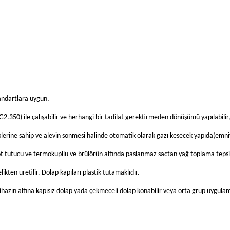
andartlara uygun,
2.350) ile çalışabilir ve herhangi bir tadilat gerektirmeden dönüşümü yapılabilir
erine sahip ve alevin sönmesi halinde otomatik olarak gazı kesecek yapıda(emniye
ilot tutucu ve termokupllu ve brülörün altında paslanmaz sactan yağ toplama tepsi
ikten üretilir. Dolap kapıları plastik tutamaklıdır.
ihazın altına kapısız dolap yada çekmeceli dolap konabilir veya orta grup uygulama