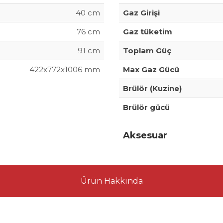
40 cm
Gaz Girişi
76 cm
Gaz tüketim
91 cm
Toplam Güç
422x772x1006 mm
Max Gaz Gücü
Brülör (Kuzine)
Brülör gücü
Aksesuar
Ürün Hakkında