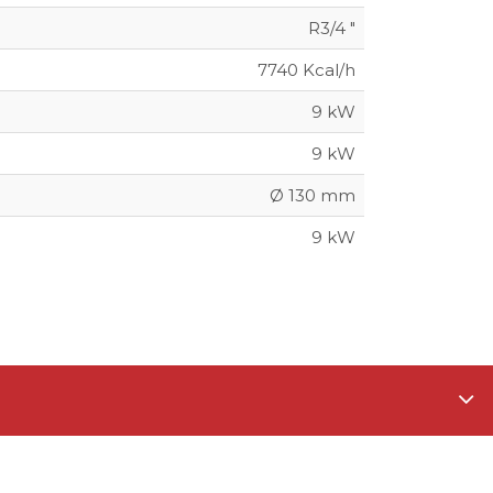
R3/4 "
7740 Kcal/h
9 kW
9 kW
Ø 130 mm
9 kW