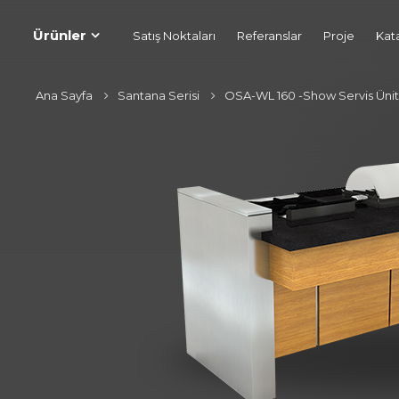
Ürünler
Satış Noktaları
Referanslar
Proje
Kat
Ana Sayfa
Santana Serisi
OSA-WL 160 -Show Servis Ünit