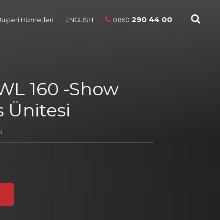
290 44 00
üşteri Hizmetleri
ENGLISH
0850
WL 160 -Show
s Ünitesi
i