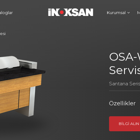
aloglar
Kurumsal
M
esi
OSA-
Servi
Santana Seris
Özellikler
BILGI ALIN