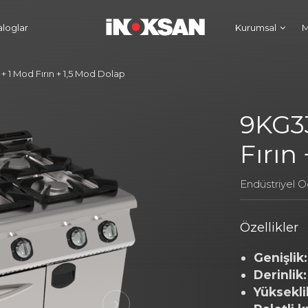
aloglar
Kurumsal
M
+ 1 Mod Fırın + 1,5 Mod Dolap
9KG33
Fırın
Endüstriyel O
Özellikler
Genişlik:
Derinlik:
Yüksekli