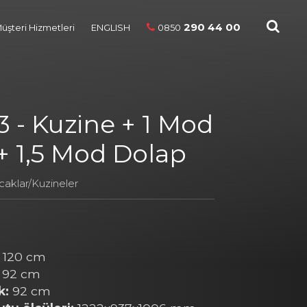
290 44 00
üşteri Hizmetleri
ENGLISH
0850
 - Kuzine + 1 Mod
 + 1,5 Mod Dolap
caklar/Kuzineler
120 cm
92 cm
k:
92 cm