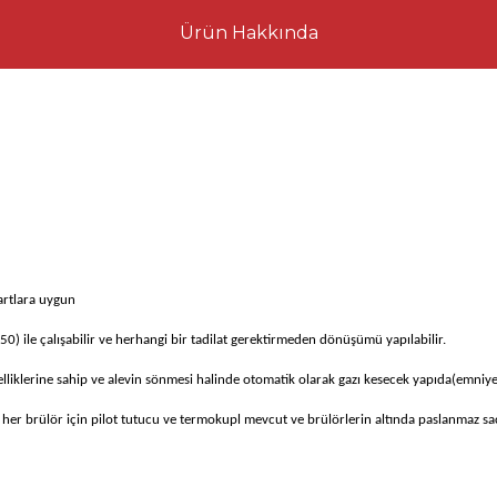
Ürün Hakkında
artlara uygun
0) ile çalışabilir ve herhangi bir tadilat gerektirmeden dönüşümü yapılabilir.
liklerine sahip ve alevin sönmesi halinde otomatik olarak gazı kesecek yapıda(emniyet 
r, her brülör için pilot tutucu ve termokupl mevcut ve brülörlerin altında paslanmaz sa