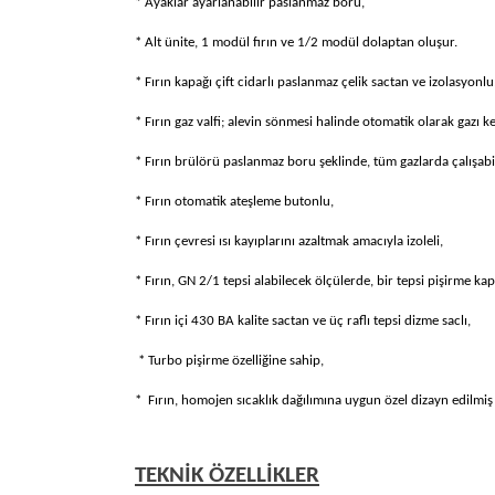
* Ayaklar ayarlanabilir paslanmaz boru,
* Alt ünite, 1 modül fırın ve 1/2 modül dolaptan oluşur.
* Fırın kapağı çift cidarlı paslanmaz çelik sactan ve izolasyonlu
* Fırın gaz valfi; alevin sönmesi halinde otomatik olarak gazı ke
* Fırın brülörü paslanmaz boru şeklinde, tüm gazlarda çalışabi
* Fırın otomatik ateşleme butonlu,
* Fırın çevresi ısı kayıplarını azaltmak amacıyla izoleli,
* Fırın, GN 2/1 tepsi alabilecek ölçülerde, bir tepsi pişir
* Fırın içi 430 BA kalite sactan ve üç raflı tepsi dizme saclı,
* Turbo pişirme özelliğine sahip,
* Fırın, homojen sıcaklık dağılımına uygun özel dizayn edilmiş
TEKNİK ÖZELLİKLER