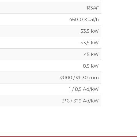
R3/4"
46010 Kcal/h
53,5 kW
53,5 kW
45 kW
8,5 kW
Ø100 / Ø130 mm
1 / 8,5 Ad/kW
3*6 / 3*9 Ad/kW