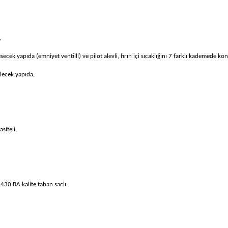
,
secek yapıda (emniyet ventilli) ve pilot alevli, fırın içi sıcaklığını 7 farklı kademede k
lecek yapıda,
me kapasiteli,
 430 BA kalite taban saclı.