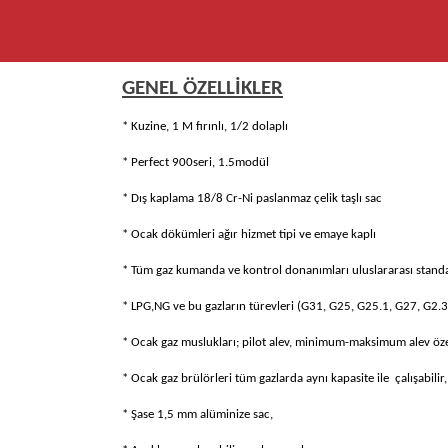
GENEL ÖZELLİKLER
* Kuzine, 1 M fırınlı, 1/2 dolaplı
* Perfect 900seri, 1.5modül
* Dış kaplama 18/8 Cr-Ni paslanmaz çelik taşlı sac
* Ocak dökümleri ağır hizmet tipi ve emaye kaplı
* Tüm gaz kumanda ve kontrol donanımları uluslararası stand
* LPG,NG ve bu gazların türevleri (G31, G25, G25.1, G27, G2.35
* Ocak gaz muslukları; pilot alev, minimum-maksimum alev özel
* Ocak gaz brülörleri tüm gazlarda aynı kapasite ile çalışabili
* Şase 1,5 mm alüminize sac,