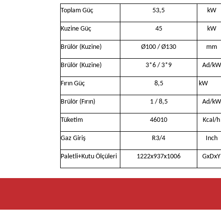
Toplam Güç
53,5
kW
Kuzine Güç
45
kW
Brülör (Kuzine)
Ø100 / Ø130
mm
Brülör (Kuzine)
3*6 / 3*9
Ad/kW
Fırın Güç
8,5
kW
Brülör (Fırın)
1 / 8,5
Ad/kW
Tüketim
46010
Kcal/h
Gaz Giriş
R3/4
Inch
Paletli+Kutu Ölçüleri
1222x937x1006
GxDxY