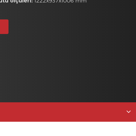
utu ölçüleri:
1222x937x1006 mm