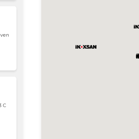
üven
3 C